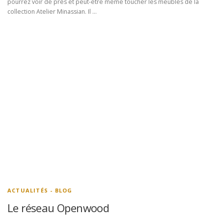
pourrez voir de près et peut-être même toucher les meubles de la
collection Atelier Minassian. Il …
ACTUALITÉS - BLOG
Le réseau Openwood