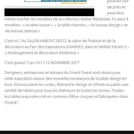
pourrez voir
de près et
peut-être
même toucher les meubles de la collection Atelier Minassian. Il y aura 4
modèles : « la table basse », « la table réunion», « le bureau design » et
«le bureau debout ».
C’est où ? Au SALON HABITAT DÉCO, le salon de l’habitat et de la
décoration au Parc des Expositions à NANTES, dans le GRAND PALAIS 2 –
« Aménagement et décoratio
n d’intérieur »
C’est quand ? Les 10.11.12 NOVEMBRE 2017
Designers, entreprises et artisans du Grand Ouest sont réunis pour
cette exposition autour des nouvelles tendances de la table design en
bois. Ils bousculent les codes, libèrent le design et offrent au public une
variété de tables pour tous les intérieurs et toutes les envies. Toutes
les tables exposées ont en commun d’être conçues et fabriquées dans
l’Ouest !