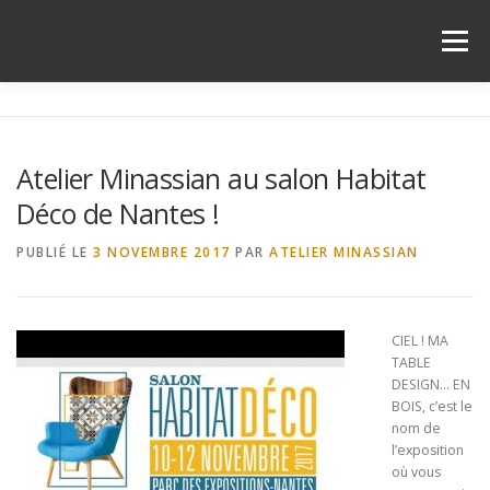
Aller
au
Menu
contenu
SHOWROOM
QUI SUIS-JE ?
ACTUALITÉS
Atelier Minassian au salon Habitat
Déco de Nantes !
INFOS PRATIQUES
CONTACT
LA MENUISERIE
PUBLIÉ LE
3 NOVEMBRE 2017
PAR
ATELIER MINASSIAN
CIEL ! MA
TABLE
DESIGN… EN
BOIS, c’est le
nom de
l’exposition
où vous