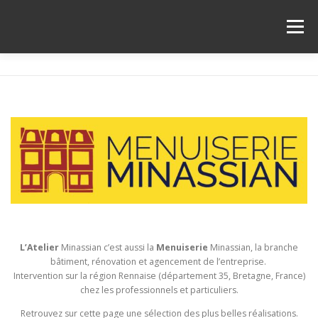
Aller
au
Menu
contenu
SHOWROOM
QUI SUIS-JE ?
ACTUALITÉS
INFOS PRATIQUES
CONTACT
LA MENUISERIE
L’Atelier
Minassian c’est aussi la
Menuiserie
Minassian, la branche
bâtiment, rénovation et agencement de l’entreprise.
Intervention sur la région Rennaise (département 35, Bretagne, France)
chez les professionnels et particuliers.
Retrouvez sur cette page une sélection des plus belles réalisations.