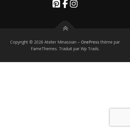
Copyright © 2026 Atelier Minassian
–
OnePress
thème par
FameThemes. Traduit par Wp Trads.