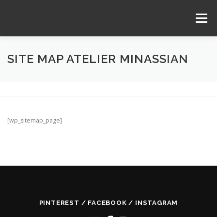
Aller
au
Menu
contenu
SHOWROOM
QUI SUIS-JE ?
ACTUALITÉS
SITE MAP ATELIER MINASSIAN
INFOS PRATIQUES
CONTACT
LA MENUISERIE
[wp_sitemap_page]
PINTEREST / FACEBOOK / INSTAGRAM